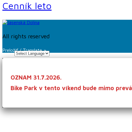
Cenník leto
All rights reserved
Preložiť / Translate »
OZNAM 31.7.2026.
Bike Park v tento víkend bude mimo prevád