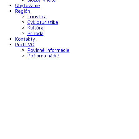
Ubytovanie
Región
Turistika
Cykloturistika
Kultúra
Príroda
Kontakty
Profil VO
Povinné informácie
Požiarna nádrž