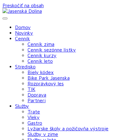
Preskočiť na obsah
Domov
Novinky
Cenník
Cenník zima
Cenník sezónne lístky
Cenník kurzy
Cenník leto
Stredisko
Biely kódex
Bike Park Jasenska
Rozprávkový les
TIK
Doprava
Partneri
Služby
Trate
Vleky
Gastro
Lyžiarske školy a požičovňa výstroje
Služby v zime
Služby v lete