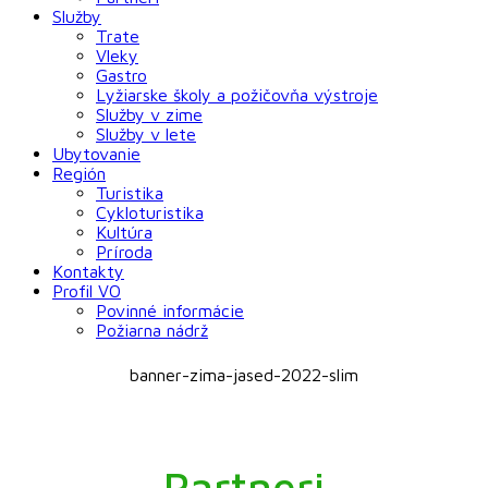
Služby
Trate
Vleky
Gastro
Lyžiarske školy a požičovňa výstroje
Služby v zime
Služby v lete
Ubytovanie
Región
Turistika
Cykloturistika
Kultúra
Príroda
Kontakty
Profil VO
Povinné informácie
Požiarna nádrž
banner-zima-jased-2022-slim
Partneri