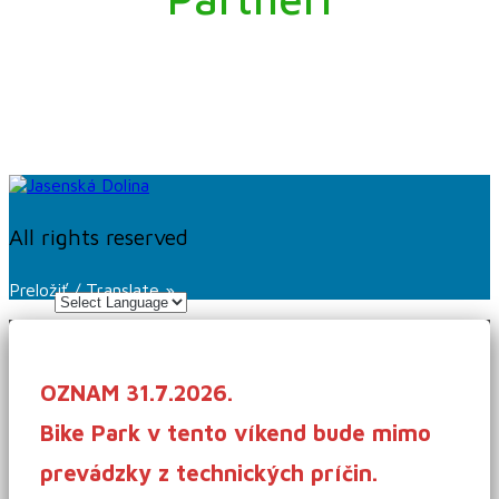
All rights reserved
Preložiť / Translate »
OZNAM 31.7.2026.
Bike Park v tento víkend bude mimo
prevádzky z technických príčin.