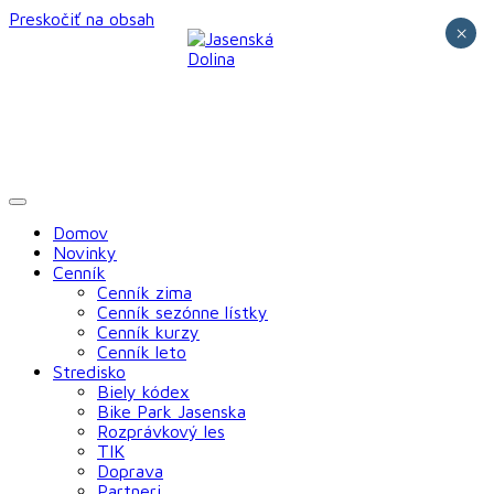
Preskočiť na obsah
×
Domov
Novinky
Cenník
Cenník zima
Cenník sezónne lístky
Cenník kurzy
Cenník leto
Stredisko
Biely kódex
Bike Park Jasenska
Rozprávkový les
TIK
Doprava
Partneri