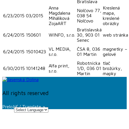
Bratislava
Anna
Kreslená
Nolčovo 77,
Magdalena
mapa,
6/23/2015
03/2015
038 54
Miháliková
kreslené
Nolčovo
ZojaART
obrázky
Bratislavská
6/24/2015
150601
WINFO, s.r.o.
30, 903 01
web stránka
Senec
VL MEDIA,
ČSA 8, 036
magnetky –
6/24/2015
15010423
s.r.o.
01 Martin
gelové
Robotnícka
tlač
Alfa print,
6/30/2015
10141248
1/D, 036 01
brožúrky,
s.r.o.
Martin
mapky
All rights reserved
Preložiť / Translate »