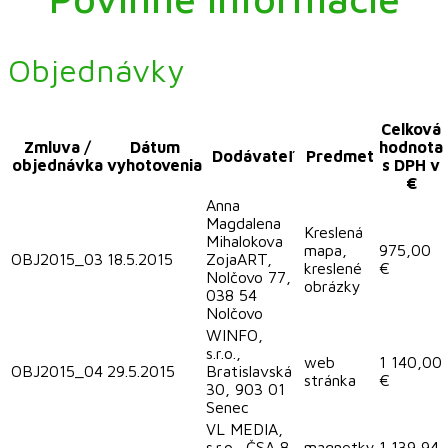
Objednávky
Celková
Zmluva /
Dátum
hodnota
Dodávateľ
Predmet
objednávka
vyhotovenia
s DPH v
€
Anna
Magdalena
Kreslená
Mihalokova
mapa,
975,00
OBJ2015_03
18.5.2015
ZojaART,
kreslené
€
Nolčovo 77,
obrázky
038 54
Nolčovo
WINFO,
s.r.o.,
web
1 140,00
OBJ2015_04
29.5.2015
Bratislavská
stránka
€
30, 903 01
Senec
VL MEDIA,
s.r.o., ČSA 8,
magnetky
1 139,94