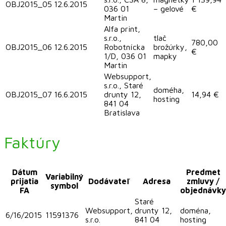
OBJ2015_05
12.6.2015
036 01
– gelové
€
Martin
Alfa print,
s.r.o.,
tlač
780,00
OBJ2015_06
12.6.2015
Robotnícka
brožúrky,
€
1/D, 036 01
mapky
Martin
Websupport,
s.r.o., Staré
doméha,
OBJ2015_07
16.6.2015
drunty 12,
14,94 €
hosting
841 04
Bratislava
Faktúry
Dátum
Predmet
Variabilný
prijatia
Dodávateľ
Adresa
zmluvy /
symbol
FA
objednávky
Staré
Websupport,
drunty 12,
doména,
6/16/2015
11591376
s.r.o.
841 04
hosting