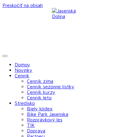
Preskočiť na obsah
Domov
Novinky
Cenník
Cenník zima
Cenník sezónne lístky
Cenník kurzy
Cenník leto
Stredisko
Biely kódex
Bike Park Jasenska
Rozprávkový les
TIK
Doprava
Partneri